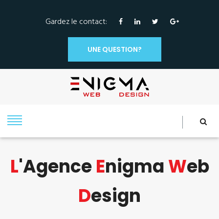
Gardez le contact:
UNE QUESTION?
L
'Agence
E
Nigma
W
Eb
D
Esign